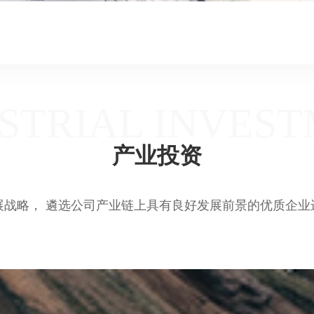
STRIAL INVES
产业投资
， 遴选公司产业链上具有良好发展前景的优质企业进行投资