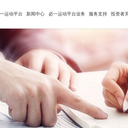
一运动平台
新闻中心
必一运动平台业务
服务支持
投资者