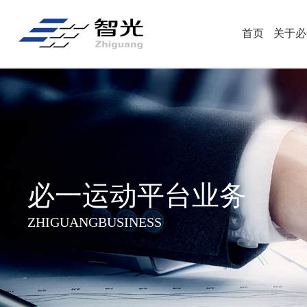
首页
关于必
必一运动平台业务
ZHIGUANGBUSINESS