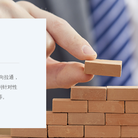
拉通，
，到针对性
。