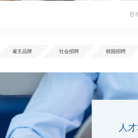
您
雇主品牌
社会招聘
校园招聘
人才