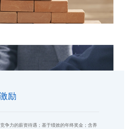
激励
有竞争力的薪资待遇；基于绩效的年终奖金；含养