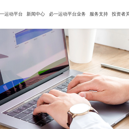
一运动平台
新闻中心
必一运动平台业务
服务支持
投资者