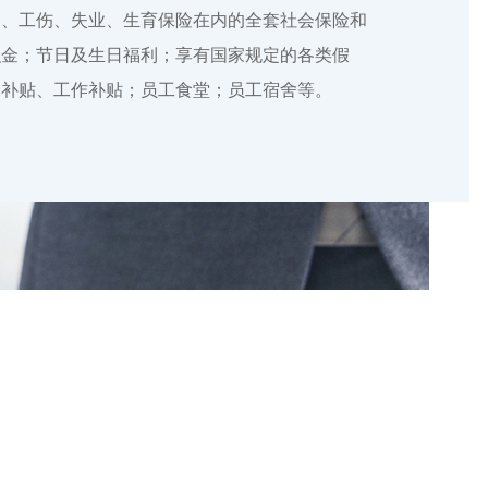
医疗、工伤、失业、生育保险在内的全套社会保险和
积金；节日及生日福利；享有国家规定的各类假
补贴、工作补贴；员工食堂；员工宿舍等。