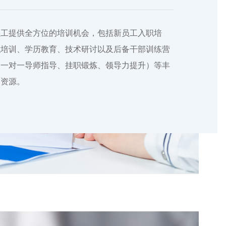
工提供全方位的培训机会，包括新员工入职培
在职培训、学历教育、技术研讨以及后备干部训练营
对一导师指导、挂职锻炼、领导力提升）等丰
源。