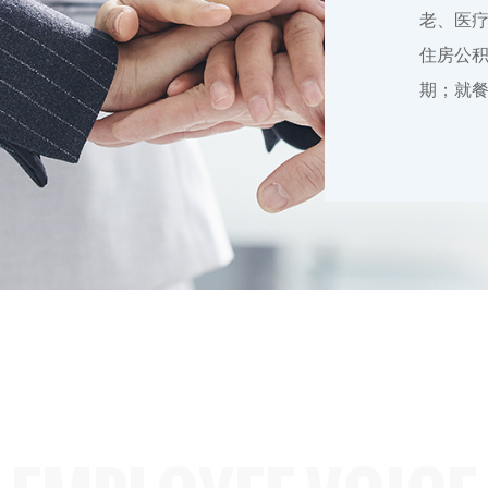
老、
住房公
期；就餐