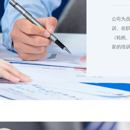
公司为员
训、
（轮岗、一
富的培训资