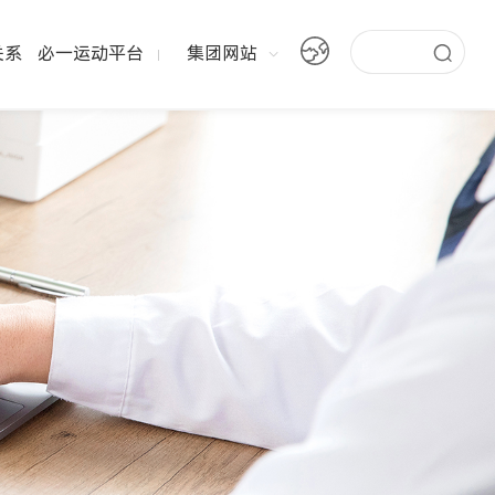
关系
必一运动平台
集团网站