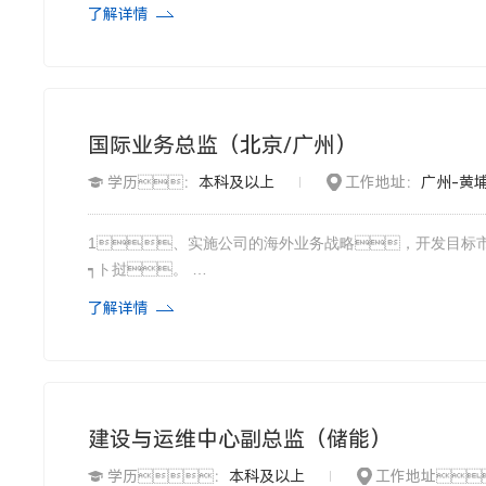
了解详情
	2、负责向海外市场的分销商
商、集成商、工程公司、最终用
国际业务总监（北京/广州）
	介产品和解决方案。

学历：
本科及以上
工作地址：
广州-黄
	3、 协助事业部总经理制定海外产品策略
1、实施公司的海外业务战略，开发目标
┑ト挝。 

2、向海外市场分销商/代理商/采购商/集成商/用
了解详情
产品和解决方 

案。 

3、负责海外业务签约和订单管理。 
建设与运维中心副总监（储能）
学历：
本科及以上
工作地址