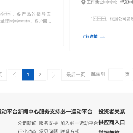
工作地址：
华东
，各产品的指导安
	1、根据公司发展
故处理、客户回访
了解详情
	2、组织执行
件下的经验总结与培训，为
；负...
	3、组织实施
力；

跳转到
页
页
1
2
最后一页
	4、定期提供市场
运动平台
新闻中心
服务支持
必一运动平台
投资者关系
供应商入口
公司新闻
服务支持
加入必一运动平台
行业动态
常见问题
联系方式