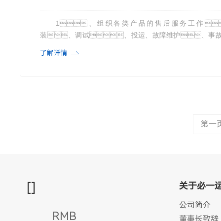
	1、组织各类产品的售后服务工作
装、调试、投运、故障维护、事
工作；

了解详情
	2、组织公司产品行业应用、特种应用条
相关部门提供必要的相关技术总结文档、新闻稿件等
第一
[
]
关于必一
公司简介
RMB
董事长致辞