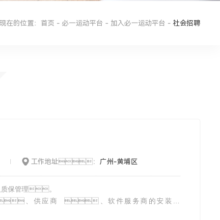
现在的位置：
首页
-
必一运动平台
-
加入必一运动平台
-
社会招聘
工作地址：
广州-黄埔区
质保管理。

、供应商  、软件服务商的安装附
件、备品的及时供应
