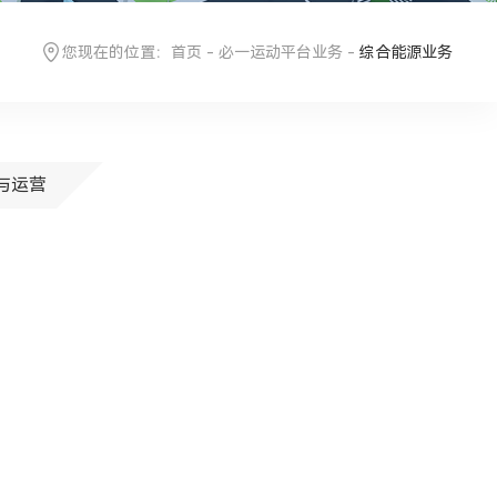
您现在的位置：
首页
-
必一运动平台业务
-
综合能源业务
与运营